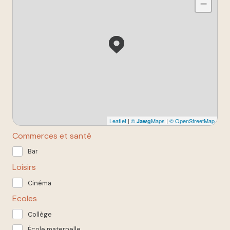
−
Leaflet
|
©
Maps
|
© OpenStreetMap
Jawg
Commerces et santé
Bar
Loisirs
Cinéma
Ecoles
Collège
École maternelle