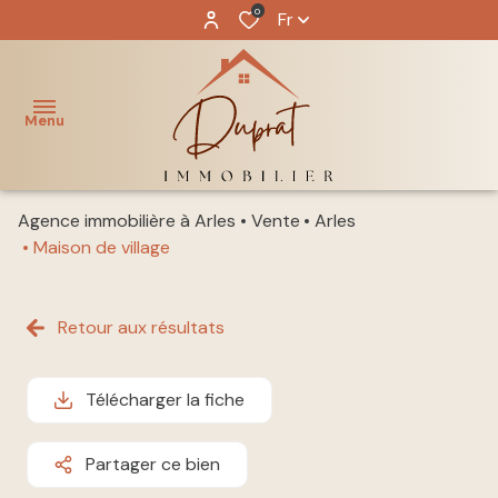
0
Fr
Menu
Agence immobilière à Arles
Vente
Arles
ACCUEIL
Maison de village
NOS
acheter
BIENS
Retour aux résultats
louer
NOTRE
ÉQUIPE
Télécharger la fiche
immo
pro
GESTION
Partager ce bien
LOCATIVE
vendre