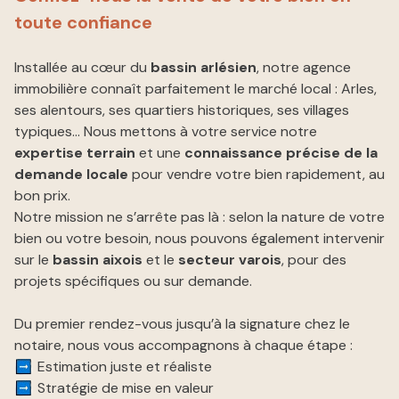
à nos
toute confiance
ESTIMATION
côtés
NOUS
​​​​​​​Installée au cœur du
bassin arlésien
, notre agence
REJOINDRE
immobilière connaît parfaitement le marché local : Arles,
ses alentours, ses quartiers historiques, ses villages
CONTACT
typiques… Nous mettons à votre service notre
expertise terrain
et une
connaissance précise de la
demande locale
pour vendre votre bien rapidement, au
bon prix.
Notre mission ne s’arrête pas là : selon la nature de votre
bien ou votre besoin, nous pouvons également intervenir
sur le
bassin aixois
et le
secteur varois
, pour des
projets spécifiques ou sur demande.
Du premier rendez-vous jusqu’à la signature chez le
notaire, nous vous accompagnons à chaque étape :
Estimation juste et réaliste
Stratégie de mise en valeur