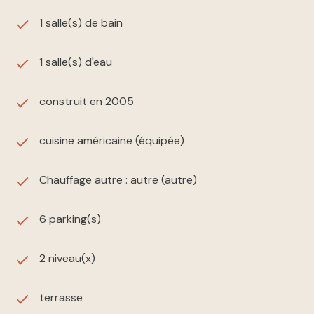
N'hésitez pas à nous contacter pour organiser une
visite et découvrir cette maison de rêve à Arles. L'
1 salle(s) de bain
Immobilière du Roy René au 04.90.54.17.33
1 salle(s) d'eau
construit en 2005
cuisine américaine (équipée)
Chauffage autre : autre (autre)
6 parking(s)
2 niveau(x)
terrasse