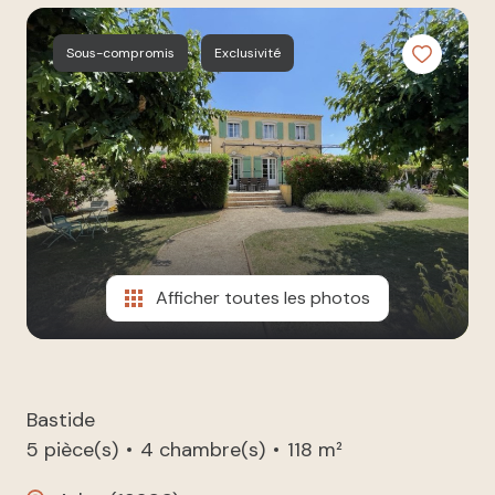
à nos
ESTIMATION
côtés
Sous-compromis
Exclusivité
NOUS
REJOINDRE
CONTACT
Afficher toutes les photos
Bastide
5 pièce(s)
4 chambre(s)
118 m²