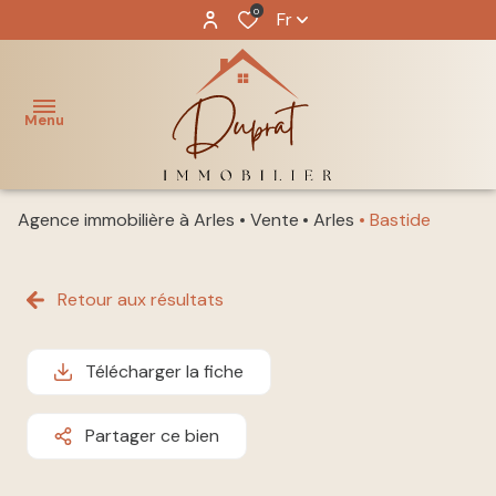
0
Fr
Menu
Agence immobilière à Arles
Vente
Arles
Bastide
ACCUEIL
NOS
Retour aux résultats
acheter
BIENS
louer
NOTRE
Télécharger la fiche
ÉQUIPE
immo
pro
Partager ce bien
GESTION
LOCATIVE
vendre