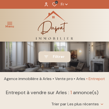
0
Fr
Menu
ACCUEIL
Filtrer
NOS
acheter
BIENS
louer
Agence immobilière à Arles
Vente pro
Arles
Entrepot
NOTRE
ÉQUIPE
immo
Entrepot à vendre sur Arles :
1
annonce(s)
pro
GESTION
Trier par Les plus récentes
LOCATIVE
vendre