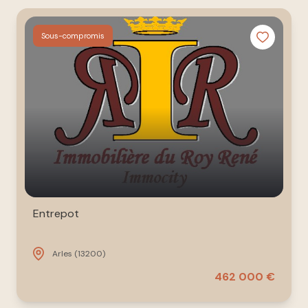
à nos
ESTIMATION
côtés
Sous-compromis
NOUS
REJOINDRE
CONTACT
Entrepot
Arles (13200)
462 000 €