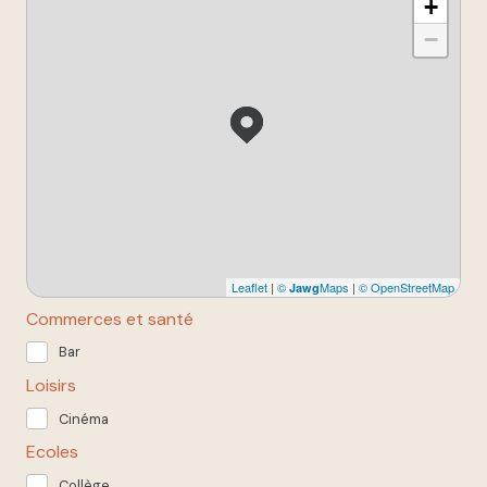
+
−
Leaflet
|
©
Maps
|
© OpenStreetMap
Jawg
Commerces et santé
Bar
Loisirs
Cinéma
Ecoles
Collège