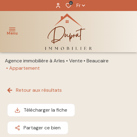
0
Fr
Menu
Agence immobilière à Arles
Vente
Beaucaire
ACCUEIL
Appartement
NOS
acheter
BIENS
Retour aux résultats
louer
NOTRE
ÉQUIPE
Télécharger la fiche
immo
pro
GESTION
Partager ce bien
LOCATIVE
vendre