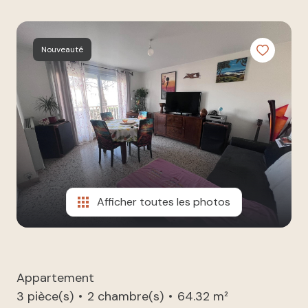
à nos
ESTIMATION
côtés
NOUS
Nouveauté
REJOINDRE
CONTACT
Afficher toutes les photos
Appartement
3 pièce(s)
2 chambre(s)
64.32 m²