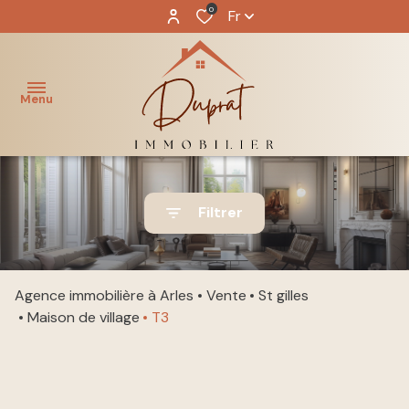
0
Fr
Menu
ACCUEIL
Filtrer
NOS
acheter
BIENS
louer
Agence immobilière à Arles
Vente
St gilles
NOTRE
Maison de village
T3
ÉQUIPE
immo
pro
GESTION
LOCATIVE
vendre