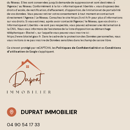
du Réseau. Elles sont conservées jusqu'à demande de suppression et sont destinées à
l'Agence / au Réseau. Conformément à la loi « informatique et libertés », vous disposez des
droits d’accès, de rectification, d’effacement, d’opposition, de limitation et de portabilité
de vos données. Vous pouvez retirer votre consentement à tout moment en contactant
directement l’Agence / Le Réseau. Consultez le site
https://cnil.fr/fr
pour plus d’informations
sur vos droits. Si vous estimez, après avoir contacté l'Agence / le Réseau, que vos droits «
Informatique et Libertés » ne sont pas respectés, vous pouvez adresser une réclamation à
la CNIL. Nous vous informons de l’existence de la liste d'opposition au démarchage
téléphonique « Bloctel », sur laquelle vous pouvez vous inscrire ici :
https://www.bloctel.gouv.fr
. Dans le cadre de la protection des Données personnelles, nous
vous invitons à ne pas inscrire de Données sensibles dans le champ de saisie libre.
Ce site est protégé par reCAPTCHA, les
Politiques de Confidentialité
et es
Conditions
d'utilisation
de Google s'appliquent.
DUPRAT IMMOBILIER
04 90 54 17 33