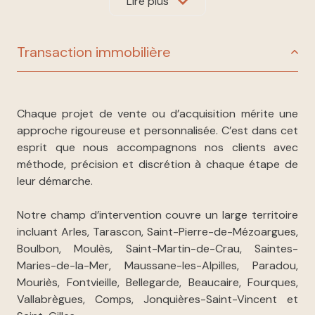
complet
dans l'ensemble du processus immobilier.
Lire plus
Nous travaillons en synergie avec deux entités
Transaction immobilière
complémentaires – MD GESTION et DAMIEN DUPRAT
IMMOBILIER – afin d’offrir un service global : de la
première
estimation
jusqu’à la gestion locative
quotidienne. Cette mutualisation permet à chaque
Chaque projet de vente ou d’acquisition mérite une
client de bénéficier d’un suivi personnalisé, mené par
approche rigoureuse et personnalisée. C’est dans cet
une seule et même équipe, garante de continuité, de
esprit que nous accompagnons nos clients avec
professionnalisme et de réactivité.
méthode, précision et discrétion à chaque étape de
leur démarche.
Des solutions immobilières globales,
Notre champ d’intervention couvre un large territoire
adaptées à chaque projet
incluant Arles, Tarascon, Saint-Pierre-de-Mézoargues,
Boulbon, Moulès, Saint-Martin-de-Crau, Saintes-
Maries-de-la-Mer, Maussane-les-Alpilles, Paradou,
Mouriès, Fontvieille, Bellegarde, Beaucaire, Fourques,
Vallabrègues, Comps, Jonquières-Saint-Vincent et