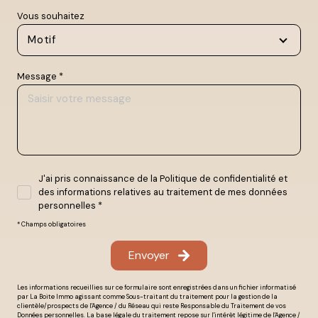
Vous souhaitez
Motif
Message *
J'ai pris connaissance de la Politique de confidentialité et
des informations relatives au traitement de mes données
personnelles *
* Champs obligatoires
Envoyer
Les informations recueillies sur ce formulaire sont enregistrées dans un fichier informatisé
par La Boite Immo agissant comme Sous-traitant du traitement pour la gestion de la
clientèle/prospects de l'Agence / du Réseau qui reste Responsable du Traitement de vos
Données personnelles. La base légale du traitement repose sur l'intérêt légitime de l'Agence /