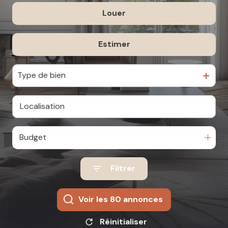
Louer
De l'ancien
Du neuf
estimer
à l'année
De l'immo pro
Type de bien
Budget
Filtrer
Voir les
80
annonces
Réinitialiser