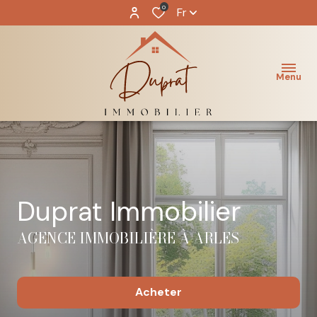
0
Fr
Menu
Duprat Immobilier
AGENCE IMMOBILIÈRE À ARLES
Acheter