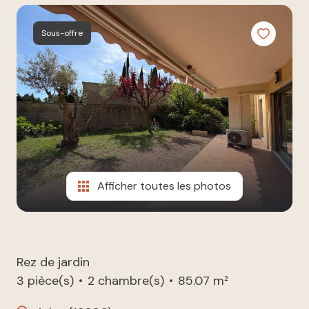
à nos
ESTIMATION
côtés
Sous-offre
NOUS
REJOINDRE
CONTACT
Afficher toutes les photos
Rez de jardin
3 pièce(s)
2 chambre(s)
85.07 m²