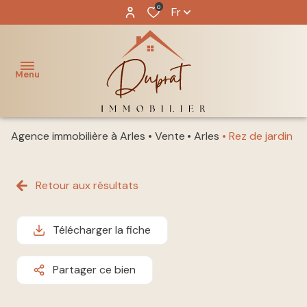
0
Fr
Menu
Agence immobilière à Arles
Vente
Arles
Rez de jardin
ACCUEIL
NOS
Retour aux résultats
acheter
BIENS
louer
NOTRE
Télécharger la fiche
ÉQUIPE
immo
pro
Partager ce bien
GESTION
LOCATIVE
vendre