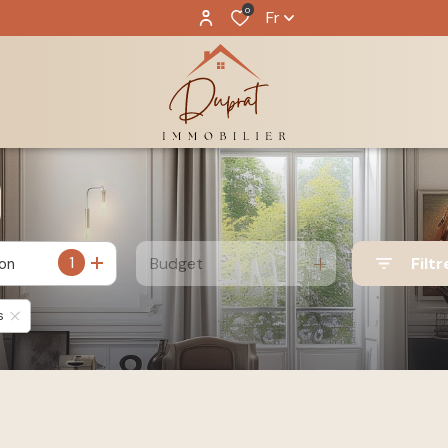
0
Fr
1
Budget
Filtr
ion
s