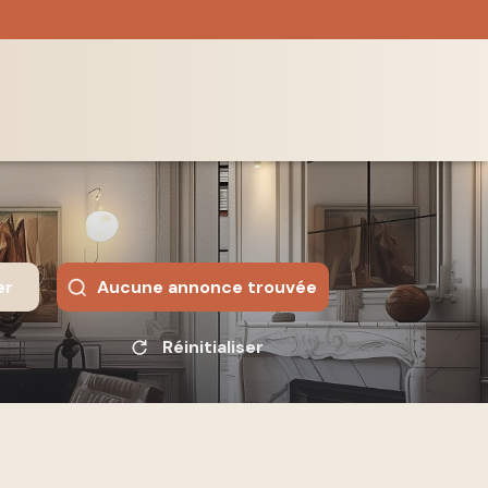
er
Aucune annonce trouvée
Réinitialiser