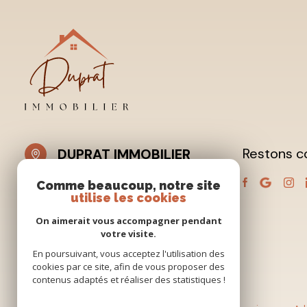
Restons c
DUPRAT IMMOBILIER
04 90 54 17 33
Comme beaucoup, notre site
utilise les cookies
contact@dupratimmobilier.fr
2 RUE PIERRE BROSSOLETTE
On aimerait vous accompagner pendant
13200 Arles
votre visite.
En poursuivant, vous acceptez l'utilisation des
cookies par ce site, afin de vous proposer des
contenus adaptés et réaliser des statistiques !