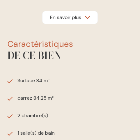
Type :
Duplex T3
En savoir plus
Surface :
84 m²
Orientation :
Sud (excellente luminosité)
caractéristiques
DE CE BIEN
Pièces :
Séjour spacieux avec grandes baies vitrées
Surface 84 m²
Cuisine ouverte
2 chambres
à l’étage
carrez 84,25 m²
Salle de bain moderne
2 chambre(s)
WC séparés
1 salle(s) de bain