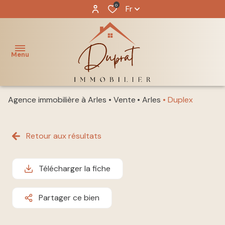
0
Fr
Menu
Agence immobilière à Arles
Vente
Arles
Duplex
ACCUEIL
NOS
Retour aux résultats
acheter
BIENS
louer
NOTRE
Télécharger la fiche
ÉQUIPE
immo
pro
Partager ce bien
GESTION
LOCATIVE
vendre