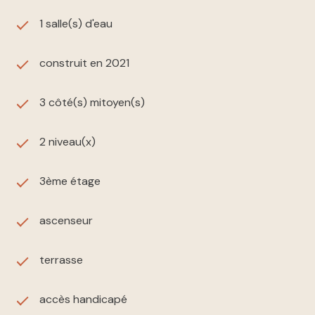
Extérieur :
Belle
terrasse
idéale pour repas et
détente
1 salle(s) d'eau
Stationnement :
2 places de parking
privées
construit en 2021
Résidence neuve
avec normes actuelles, isolation
3 côté(s) mitoyen(s)
performante et confort optimal.
Pour tous renseignement veuillez nous contactez
aux :
2 niveau(x)
04.90.54.17.33
3ème étage
ascenseur
terrasse
accès handicapé