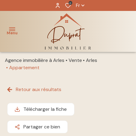
0
Fr
Menu
Agence immobilière à Arles
Vente
Arles
ACCUEIL
Appartement
NOS
acheter
BIENS
Retour aux résultats
louer
NOTRE
ÉQUIPE
Télécharger la fiche
immo
pro
GESTION
Partager ce bien
LOCATIVE
vendre