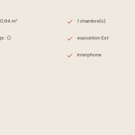
40,94 m²
1 chambre(s)
e : ()
exposition Est
interphone