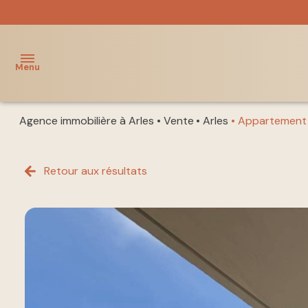
Menu
Agence immobilière à Arles
Vente
Arles
Appartement
ACCUEIL
NOS
Retour aux résultats
acheter
BIENS
louer
NOTRE
ÉQUIPE
immo
pro
GESTION
LOCATIVE
vendre
à nos