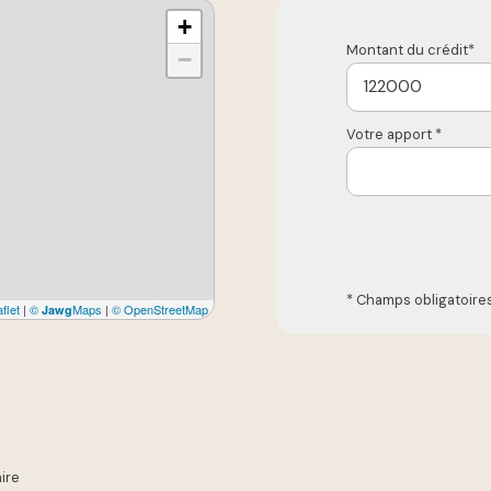
+
Montant du crédit*
−
Votre apport *
* Champs obligatoire
flet
|
©
Maps
|
© OpenStreetMap
Jawg
ire