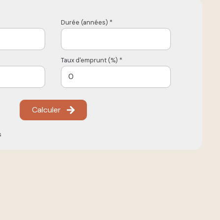
Durée (années) *
Taux d'emprunt (%) *
Calculer
s