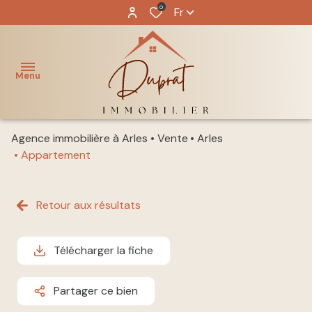
0
Fr
Menu
Agence immobilière à Arles
Vente
Arles
ACCUEIL
Appartement
NOS
acheter
BIENS
Retour aux résultats
louer
NOTRE
ÉQUIPE
Télécharger la fiche
immo
pro
GESTION
Partager ce bien
LOCATIVE
vendre