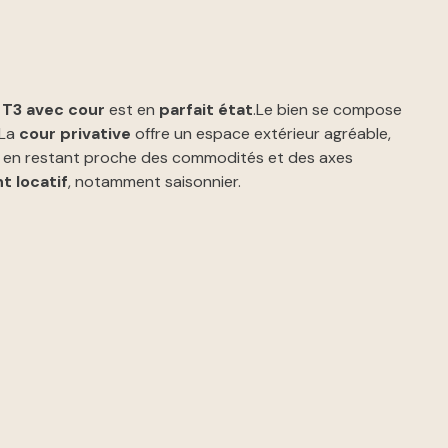
 T3 avec cour
est en
parfait état
.Le bien se compose
 La
cour privative
offre un espace extérieur agréable,
ut en restant proche des commodités et des axes
t locatif
, notamment saisonnier.