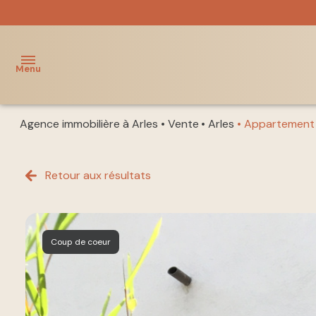
Menu
Agence immobilière à Arles
Vente
Arles
Appartement
ACCUEIL
NOS
Retour aux résultats
acheter
BIENS
louer
NOTRE
ÉQUIPE
immo
Coup de coeur
pro
GESTION
LOCATIVE
vendre
à nos