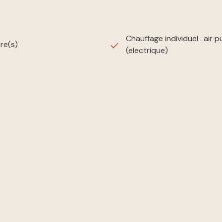
Chauffage individuel : air p
re(s)
(electrique)